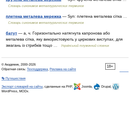
Словарь синонимов металлургических терминов
плетена металева мережка
— Syn: плетена металева сітка …
Словарь синонимов металлургических терминов
батут
— а, ч. Горизонтально натягнута капронова або
металева сітка, яку використовують у циркових виступах, для
змагань із стрибків тощо …
Український тлумачний словник
© Академик, 2000-2026
18+
Обратная связь:
Техподдержка
,
Реклама на сайте
👣 Путешествия
Экспорт словарей на сайты
, сделанные на PHP,
Joomla,
Drupal,
WordPress, MODx.