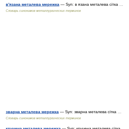
в'язана металева мережка
— Syn: в язана металева сітка …
Словарь синонимов металлургических терминов
зварна металева мережка
— Syn: зварна металева сітка …
Словарь синонимов металлургических терминов
кручена металева мережка
— Syn: кручена металева сітка …